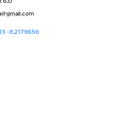
1 637
a@gmail.co
m
3 -8,2179656