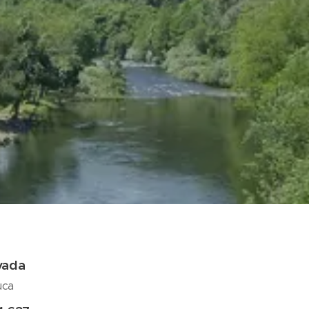
vada
uca