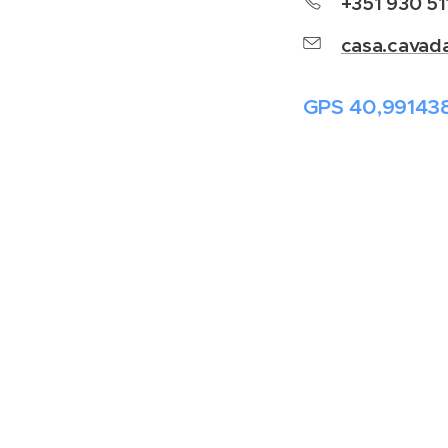
+351 930 51
casa.cavad
GPS 40,991438